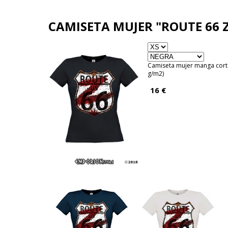
EM
CAMISETA MUJER "ROUTE 66 
Camiseta mujer manga cor
g/m2)
16 €