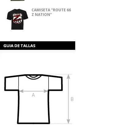
CAMISETA "ROUTE 66
Z NATION"
GUIA DE TALLAS