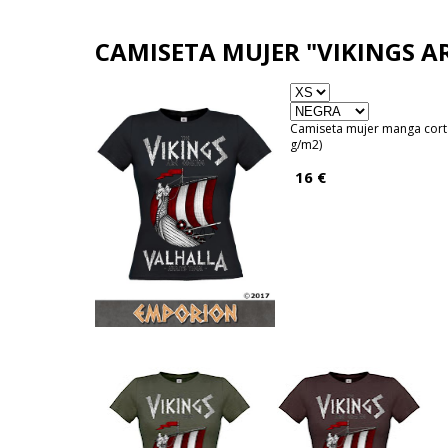
EM
CAMISETA MUJER "VIKINGS A
Camiseta mujer manga cor
g/m2)
16 €